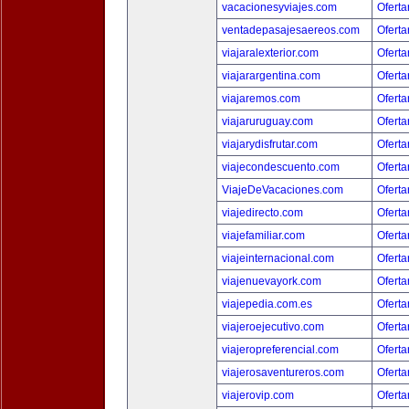
vacacionesyviajes.com
Oferta
ventadepasajesaereos.com
Oferta
viajaralexterior.com
Oferta
viajarargentina.com
Oferta
viajaremos.com
Oferta
viajaruruguay.com
Oferta
viajarydisfrutar.com
Oferta
viajecondescuento.com
Oferta
ViajeDeVacaciones.com
Oferta
viajedirecto.com
Oferta
viajefamiliar.com
Oferta
viajeinternacional.com
Oferta
viajenuevayork.com
Oferta
viajepedia.com.es
Oferta
viajeroejecutivo.com
Oferta
viajeropreferencial.com
Oferta
viajerosaventureros.com
Oferta
viajerovip.com
Oferta