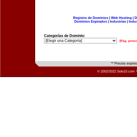
Registro de Dominios
|
Web Hosting
|
D
Dominios Expirados
|
Industrias
|
Indu
Categorías de Dominio:
[Pág. princi
** Precios expre
© 2002/2022 Solo10.com