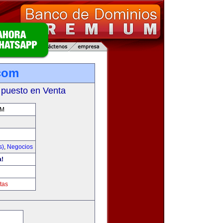
com
 puesto en Venta
OM
s)
,
Negocios
a!
tas