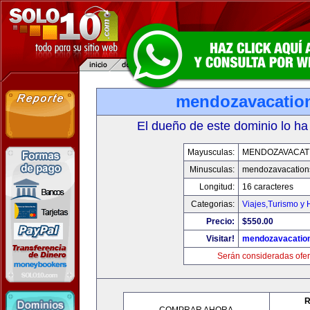
mendozavacatio
El dueño de este dominio lo ha
Mayusculas:
MENDOZAVACAT
Minusculas:
mendozavacation
Longitud:
16 caracteres
Categorias:
Viajes,Turismo y
Precio:
$550.00
Visitar!
mendozavacatio
Serán consideradas ofer
R