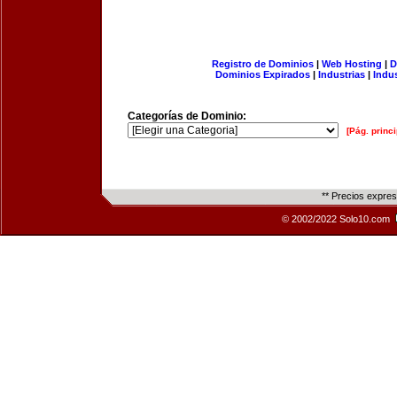
Registro de Dominios
|
Web Hosting
|
D
Dominios Expirados
|
Industrias
|
Indu
Categorías de Dominio:
[Pág. princi
** Precios expre
© 2002/2022 Solo10.com