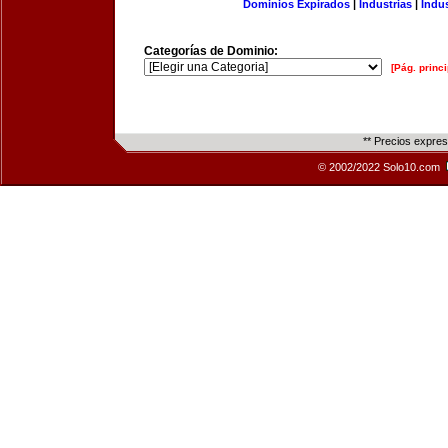
Dominios Expirados
|
Industrias
|
Indu
Categorías de Dominio:
[Pág. princi
** Precios expre
© 2002/2022 Solo10.com