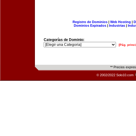
Registro de Dominios
|
Web Hosting
|
D
Dominios Expirados
|
Industrias
|
Indu
Categorías de Dominio:
[Pág. princi
** Precios expre
© 2002/2022 Solo10.com