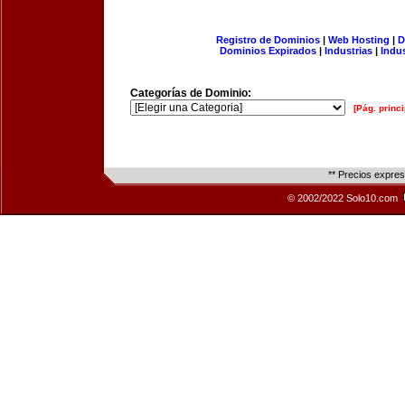
Registro de Dominios
|
Web Hosting
|
D
Dominios Expirados
|
Industrias
|
Indu
Categorías de Dominio:
[Pág. princi
** Precios expre
© 2002/2022 Solo10.com