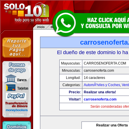
carrosenofert
El dueño de este dominio lo ha
Mayusculas:
CARROSENOFERTA.COM
Minusculas:
carrosenoferta.com
Longitud:
14 caracteres
Categorias:
AutomÃ³viles y Coches
,
Vent
Precio:
Realizar una oferta!
Visitar!
carrosenoferta.com
Serán consideradas ofer
Realizar una Oferta