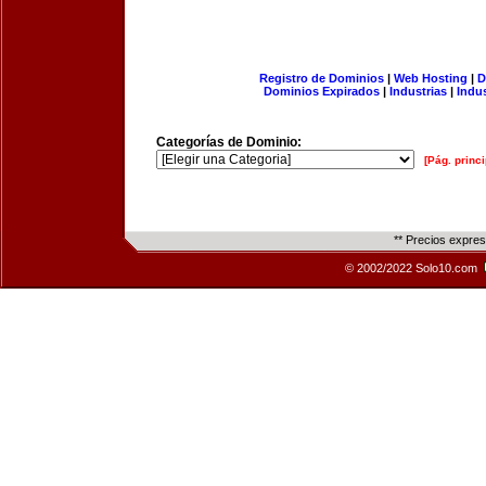
Registro de Dominios
|
Web Hosting
|
D
Dominios Expirados
|
Industrias
|
Indu
Categorías de Dominio:
[Pág. princi
** Precios expre
© 2002/2022 Solo10.com