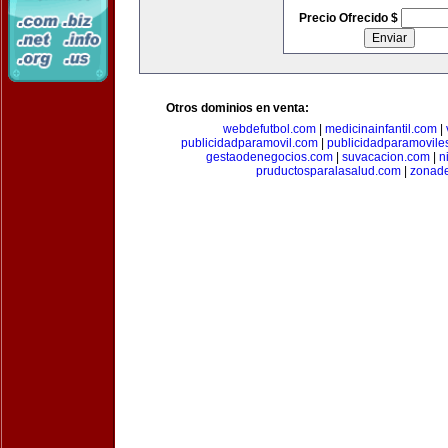
Precio Ofrecido $
Otros dominios en venta:
webdefutbol.com
|
medicinainfantil.com
|
publicidadparamovil.com
|
publicidadparamovile
gestaodenegocios.com
|
suvacacion.com
|
n
pruductosparalasalud.com
|
zonad