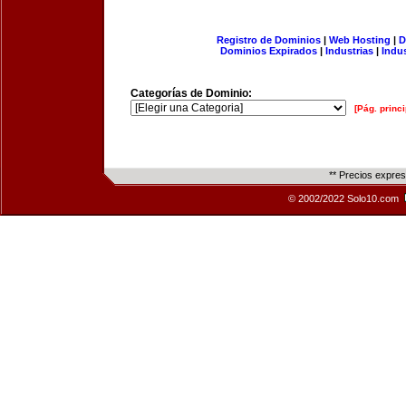
Registro de Dominios
|
Web Hosting
|
D
Dominios Expirados
|
Industrias
|
Indu
Categorías de Dominio:
[Pág. princi
** Precios expre
© 2002/2022 Solo10.com