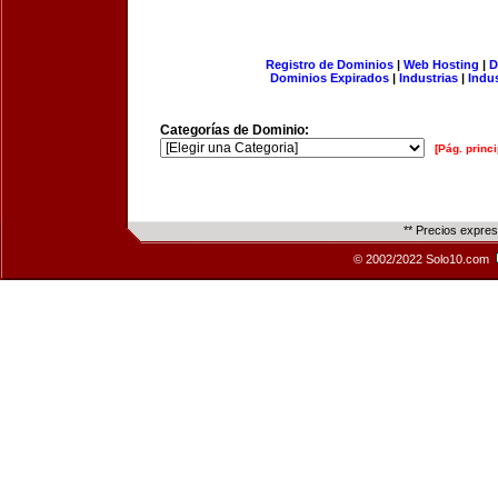
Registro de Dominios
|
Web Hosting
|
D
Dominios Expirados
|
Industrias
|
Indu
Categorías de Dominio:
[Pág. princi
** Precios expre
© 2002/2022 Solo10.com