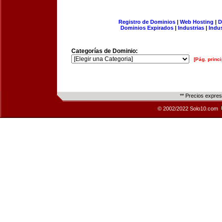
Registro de Dominios
|
Web Hosting
|
D
Dominios Expirados
|
Industrias
|
Indu
Categorías de Dominio:
[Pág. princi
** Precios expre
© 2002/2022 Solo10.com